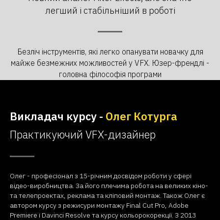
легший і стабільніший в роботі
Безліч інструментів, які легко опанувати новачку для
майже безмежних можливостей у VFX. Юзер-френдлі -
головна філософія програми
Викладач курсу -
Олег Котурга
Практикуючий VFX-дизайнер
Олег - професіонал з 15-річним досвідом роботи у сфері
відео-виробництва. За його плечима робота на великих кіно-
та телепроектах, реклама та кліповий монтаж. Також Олег є
автором курсу з режисури монтажу Final Cut Pro, Adobe
Premiere і Davinci Resolve та курсу кольорокорекції. З 2013