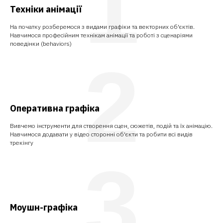
1
Техніки анімації
На початку розберемося з видами графіки та векторних об'єктів.
Навчимося професійним технікам анімації та роботі з сценаріями
поведінки (behaviors)
2
Оперативна графіка
Вивчемо інструменти для створення сцен, сюжетів, подій та їх анімацію.
Навчимося додавати у відео сторонні об'єкти та робити всі видів
трекінгу
3
Моушн-графіка