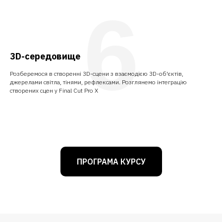
6
3D-середовище
Розберемося в створенні 3D-сцени з взаємодією 3D-об'єктів,
джерелами світла, тінями, рефлексами. Розглянемо інтеграцію
створених сцен у Final Cut Pro X
ПРОГРАМА КУРСУ