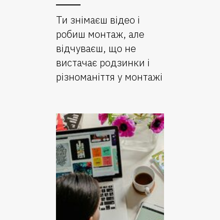
Ти знімаєш відео і
робиш монтаж, але
відчуваєш, що не
вистачає родзинки і
різноманіття у монтажі