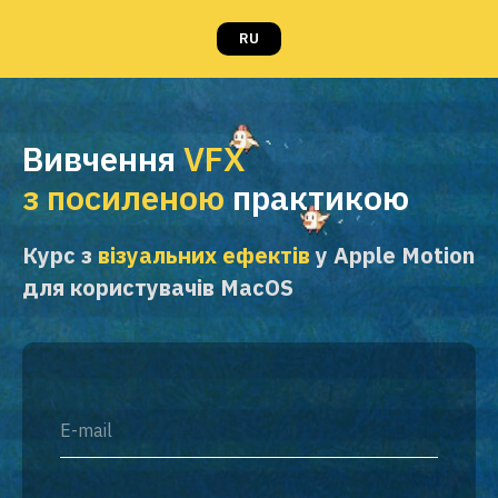
RU
Вивчення
VFX
з посиленою
практикою
Курс з
візуальних ефектів
у Apple Motion
для користувачів MacOS
E-mail