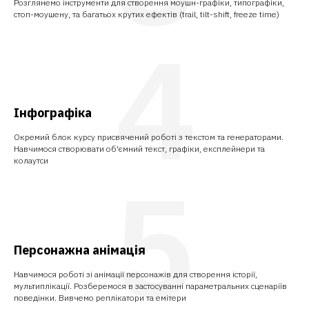
Розглянемо інструменти для створення моушн-графіки, типографіки,
стоп-моушену, та багатьох крутих ефектів (trail, tilt-shift, freeze time)
4
Інфографіка
Окремий блок курсу присвячений роботі з текстом та генераторами.
Навчимося створювати об'ємний текст, графіки, експлейнери та
колаутси
5
Персонажна анімація
Навчимося роботі зі анімації персонажів для створення історії,
мультиплікації. Розберемося в застосуванні параметральних сценаріїв
поведінки. Вивчемо реплікатори та емітери